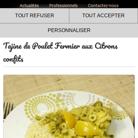
Actualités
Professionnels
Contactez-nous
TOUT REFUSER
TOUT ACCEPTER
PERSONNALISER
Tajine de Poulet Fermier aux Citrons
confits
Le site internet Volailles
Fermières de l’Ardèche utilise
des cookies !
Nous utilisons des cookies pour nous assurer du bon
fonctionnement de notre site et à des fins analytiques. Vous
pouvez changer d'avis à tout moment en cliquant sur l'icône
présente sur chaque page de notre site. En autorisant ces
services tiers, vous acceptez le dépôt et la lecture de
cookies et l'utilisation de technologies de suivi nécessaires