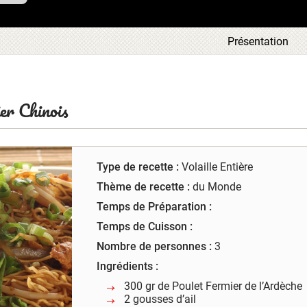
ous
Présentation
tre
ous
 en
aque
ces
er Chinois
t la
 de
leur
Type de recette :
Volaille Entière
Thème de recette :
du Monde
Temps de Préparation :
Temps de Cuisson :
Nombre de personnes :
3
Ingrédients :
300 gr de Poulet Fermier de l’Ardèche
2 gousses d’ail