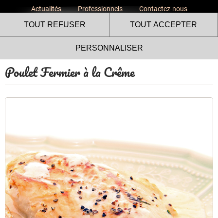
Actualités
Professionnels
Contactez-nous
TOUT REFUSER
TOUT ACCEPTER
PERSONNALISER
Poulet Fermier à la Crême
Le site internet Volailles
Fermières de l’Ardèche utilise
des cookies !
Nous utilisons des cookies pour nous assurer du bon
fonctionnement de notre site et à des fins analytiques. Vous
pouvez changer d'avis à tout moment en cliquant sur l'icône
présente sur chaque page de notre site. En autorisant ces
services tiers, vous acceptez le dépôt et la lecture de
cookies et l'utilisation de technologies de suivi nécessaires