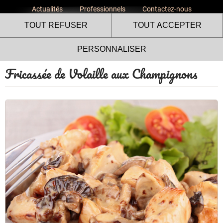
Actualités
Professionnels
Contactez-nous
TOUT REFUSER
TOUT ACCEPTER
PERSONNALISER
Fricassée de Volaille aux Champignons
Le site internet Volailles
Fermières de l’Ardèche utilise
des cookies !
Nous utilisons des cookies pour nous assurer du bon
fonctionnement de notre site et à des fins analytiques. Vous
pouvez changer d'avis à tout moment en cliquant sur l'icône
présente sur chaque page de notre site. En autorisant ces
services tiers, vous acceptez le dépôt et la lecture de
cookies et l'utilisation de technologies de suivi nécessaires