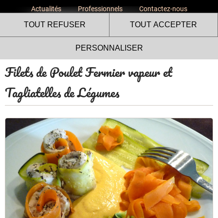
Actualités
Professionnels
Contactez-nous
TOUT REFUSER
TOUT ACCEPTER
PERSONNALISER
Filets de Poulet Fermier vapeur et
Tagliatelles de Légumes
Le site internet Volailles
Fermières de l’Ardèche utilise
des cookies !
Nous utilisons des cookies pour nous assurer du bon
fonctionnement de notre site et à des fins analytiques. Vous
pouvez changer d'avis à tout moment en cliquant sur l'icône
présente sur chaque page de notre site. En autorisant ces
services tiers, vous acceptez le dépôt et la lecture de
cookies et l'utilisation de technologies de suivi nécessaires