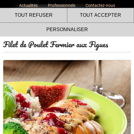
Actualités
Professionnels
Contactez-nous
TOUT REFUSER
TOUT ACCEPTER
PERSONNALISER
Filet de Poulet Fermier aux Figues
Le site internet Volailles
Fermières de l’Ardèche utilise
des cookies !
Nous utilisons des cookies pour nous assurer du bon
fonctionnement de notre site et à des fins analytiques. Vous
pouvez changer d'avis à tout moment en cliquant sur l'icône
présente sur chaque page de notre site. En autorisant ces
services tiers, vous acceptez le dépôt et la lecture de
cookies et l'utilisation de technologies de suivi nécessaires