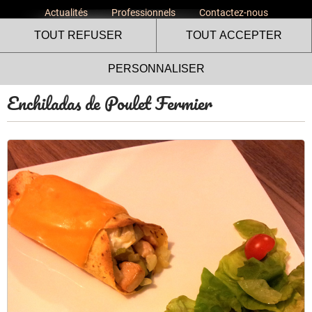
Actualités
Professionnels
Contactez-nous
TOUT REFUSER
TOUT ACCEPTER
PERSONNALISER
Enchiladas de Poulet Fermier
Le site internet Volailles
Fermières de l’Ardèche utilise
des cookies !
Nous utilisons des cookies pour nous assurer du bon
fonctionnement de notre site et à des fins analytiques. Vous
pouvez changer d'avis à tout moment en cliquant sur l'icône
présente sur chaque page de notre site. En autorisant ces
services tiers, vous acceptez le dépôt et la lecture de
cookies et l'utilisation de technologies de suivi nécessaires