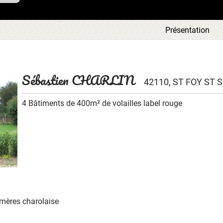
ous
Présentation
tre
ous
 en
aque
ces
Sébastien CHARLIN
42110, ST FOY ST 
t la
 de
leur
4 Bâtiments de 400m² de volailles label rouge
 mères charolaise