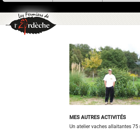
utilise des cookies !
Nous utilisons des cookies pour n
assurer du bon fonctionnement de no
site et à des fins analytiques. V
pouvez changer d'avis à tout moment
cliquant sur l'icône présente sur ch
page de notre site. En autorisant 
services tiers, vous acceptez le dépôt e
lecture de cookies et l'utilisation
technologies de suivi nécessaires à 
bon fonctionnement.
Charte de confidentialité
MES AUTRES ACTIVITÉS
Un atelier vaches allaitantes 75