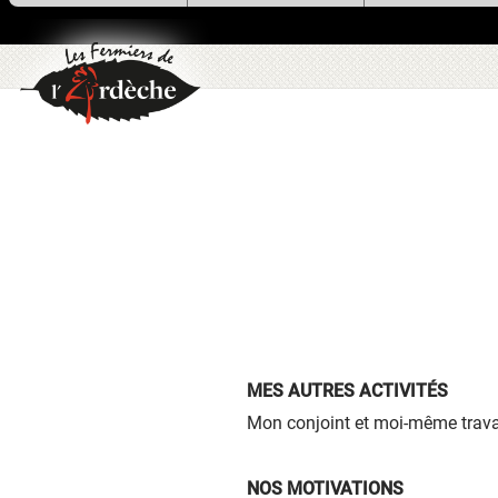
utilise des cookies !
Nous utilisons des cookies pour n
assurer du bon fonctionnement de no
site et à des fins analytiques. V
pouvez changer d'avis à tout moment
cliquant sur l'icône présente sur ch
page de notre site. En autorisant 
services tiers, vous acceptez le dépôt e
lecture de cookies et l'utilisation
technologies de suivi nécessaires à 
bon fonctionnement.
Charte de confidentialité
MES AUTRES ACTIVITÉS
Mon conjoint et moi-même travail
NOS MOTIVATIONS