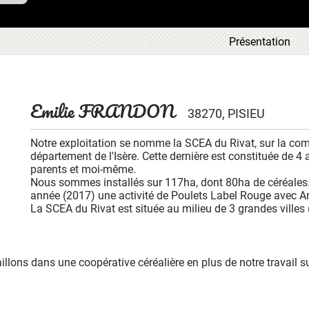
ous
Présentation
tre
ous
 en
aque
ces
Emilie FRANDON
38270, PISIEU
t la
 de
leur
Notre exploitation se nomme la SCEA du Rivat, sur la co
département de l'Isère. Cette dernière est constituée de 4
parents et moi-même.
Nous sommes installés sur 117ha, dont 80ha de céréales.
année (2017) une activité de Poulets Label Rouge avec Ar
La SCEA du Rivat est située au milieu de 3 grandes villes 
lons dans une coopérative céréalière en plus de notre travail su