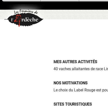
utilise des cookies !
Nous utilisons des cookies pour n
assurer du bon fonctionnement de no
site et à des fins analytiques. V
pouvez changer d'avis à tout moment
cliquant sur l'icône présente sur ch
page de notre site. En autorisant 
services tiers, vous acceptez le dépôt e
lecture de cookies et l'utilisation
technologies de suivi nécessaires à 
bon fonctionnement.
Charte de confidentialité
MES AUTRES ACTIVITÉS
40 vaches allaitantes de race L
NOS MOTIVATIONS
Le choix du Label Rouge est pou
SITES TOURISTIQUES