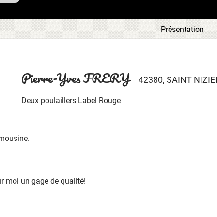
ous
Présentation
tre
ous
 en
aque
ces
Pierre-Yves FRERY
42380, SAINT NIZI
t la
 de
leur
Deux poulaillers Label Rouge
imousine.
r moi un gage de qualité!