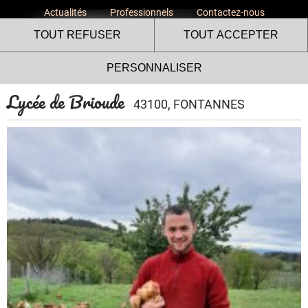
Actualités
Professionnels
Contactez-nous
TOUT REFUSER
TOUT ACCEPTER
PERSONNALISER
Lycée de Brioude
43100, FONTANNES
Le site internet Volailles
Fermières de l’Ardèche utilise
des cookies !
Nous utilisons des cookies pour nous assurer du bon
fonctionnement de notre site et à des fins analytiques. Vous
pouvez changer d'avis à tout moment en cliquant sur l'icône
présente sur chaque page de notre site. En autorisant ces
services tiers, vous acceptez le dépôt et la lecture de
cookies et l'utilisation de technologies de suivi nécessaires