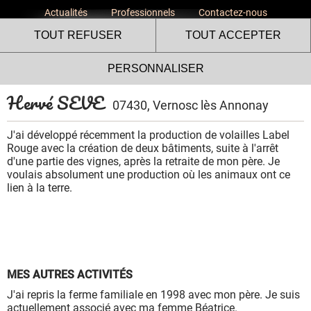
Actualités
Professionnels
Contactez-nous
TOUT REFUSER
TOUT ACCEPTER
PERSONNALISER
Hervé SEVE
07430, Vernosc lès Annonay
J'ai développé récemment la production de volailles Label
Rouge avec la création de deux bâtiments, suite à l'arrêt
d'une partie des vignes, après la retraite de mon père. Je
Le site internet Volailles
voulais absolument une production où les animaux ont ce
lien à la terre.
Fermières de l’Ardèche utilise
des cookies !
Nous utilisons des cookies pour nous assurer du bon
fonctionnement de notre site et à des fins analytiques. Vous
pouvez changer d'avis à tout moment en cliquant sur l'icône
MES AUTRES ACTIVITÉS
présente sur chaque page de notre site. En autorisant ces
services tiers, vous acceptez le dépôt et la lecture de
J'ai repris la ferme familiale en 1998 avec mon père. Je suis
cookies et l'utilisation de technologies de suivi nécessaires
actuellement associé avec ma femme Béatrice.