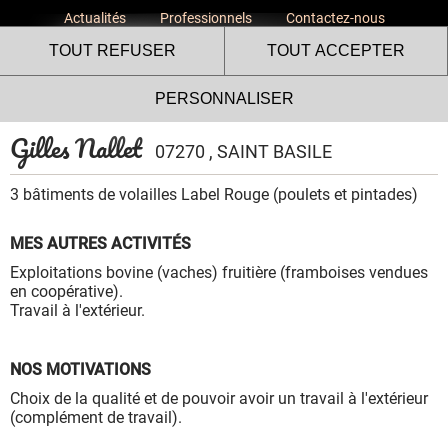
Actualités
Professionnels
Contactez-nous
TOUT REFUSER
TOUT ACCEPTER
PERSONNALISER
Gilles Nallet
07270 , SAINT BASILE
3 bâtiments de volailles Label Rouge (poulets et pintades)
MES AUTRES ACTIVITÉS
Le site internet Volailles
Exploitations bovine (vaches) fruitière (framboises vendues
Fermières de l’Ardèche utilise
en coopérative).
Travail à l'extérieur.
des cookies !
Nous utilisons des cookies pour nous assurer du bon
fonctionnement de notre site et à des fins analytiques. Vous
NOS MOTIVATIONS
pouvez changer d'avis à tout moment en cliquant sur l'icône
Choix de la qualité et de pouvoir avoir un travail à l'extérieur
présente sur chaque page de notre site. En autorisant ces
(complément de travail).
services tiers, vous acceptez le dépôt et la lecture de
cookies et l'utilisation de technologies de suivi nécessaires