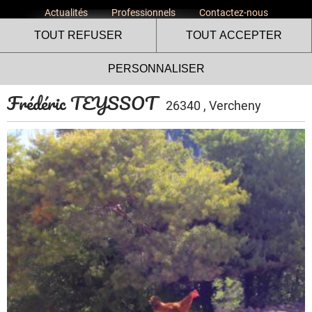
Actualités
Professionnels
Contactez-nous
TOUT REFUSER
TOUT ACCEPTER
PERSONNALISER
Frédéric TEYSSOT
26340 , Vercheny
Le site internet Volailles
Fermières de l’Ardèche utilise
des cookies !
Nous utilisons des cookies pour nous assurer du bon
fonctionnement de notre site et à des fins analytiques. Vous
pouvez changer d'avis à tout moment en cliquant sur l'icône
présente sur chaque page de notre site. En autorisant ces
services tiers, vous acceptez le dépôt et la lecture de
cookies et l'utilisation de technologies de suivi nécessaires