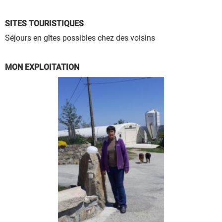
à leur bon fonctionnement.
Charte de confidentialité
SITES TOURISTIQUES
Séjours en gîtes possibles chez des voisins
MON EXPLOITATION