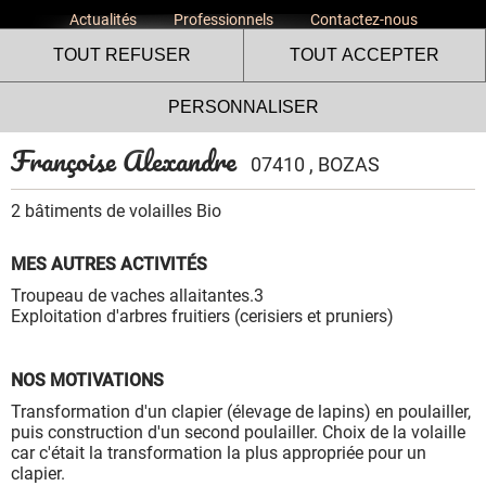
Actualités
Professionnels
Contactez-nous
TOUT REFUSER
TOUT ACCEPTER
PERSONNALISER
Françoise Alexandre
07410 , BOZAS
2 bâtiments de volailles Bio
MES AUTRES ACTIVITÉS
Le site internet Volailles
Troupeau de vaches allaitantes.3
Fermières de l’Ardèche utilise
Exploitation d'arbres fruitiers (cerisiers et pruniers)
des cookies !
Nous utilisons des cookies pour nous assurer du bon
NOS MOTIVATIONS
fonctionnement de notre site et à des fins analytiques. Vous
Transformation d'un clapier (élevage de lapins) en poulailler,
pouvez changer d'avis à tout moment en cliquant sur l'icône
puis construction d'un second poulailler. Choix de la volaille
présente sur chaque page de notre site. En autorisant ces
car c'était la transformation la plus appropriée pour un
services tiers, vous acceptez le dépôt et la lecture de
clapier.
cookies et l'utilisation de technologies de suivi nécessaires