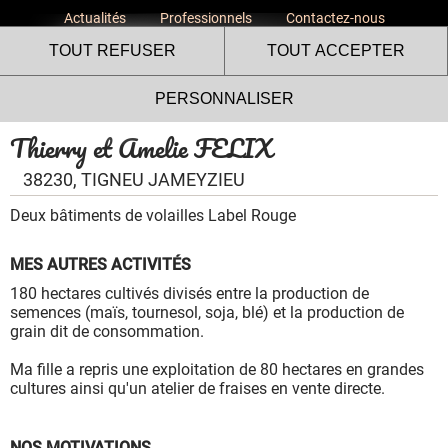
Actualités
Professionnels
Contactez-nous
TOUT REFUSER
TOUT ACCEPTER
PERSONNALISER
Thierry et Amelie FELIX
38230, TIGNEU JAMEYZIEU
Deux bâtiments de volailles Label Rouge
Le site internet Volailles
MES AUTRES ACTIVITÉS
Fermières de l’Ardèche utilise
180 hectares cultivés divisés entre la production de
des cookies !
semences (maïs, tournesol, soja, blé) et la production de
grain dit de consommation.
Nous utilisons des cookies pour nous assurer du bon
fonctionnement de notre site et à des fins analytiques. Vous
Ma fille a repris une exploitation de 80 hectares en grandes
pouvez changer d'avis à tout moment en cliquant sur l'icône
cultures ainsi qu'un atelier de fraises en vente directe.
présente sur chaque page de notre site. En autorisant ces
services tiers, vous acceptez le dépôt et la lecture de
cookies et l'utilisation de technologies de suivi nécessaires
NOS MOTIVATIONS