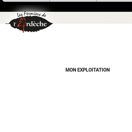
utilise des cookies !
Nous utilisons des cookies pour n
assurer du bon fonctionnement de no
site et à des fins analytiques. V
pouvez changer d'avis à tout moment
cliquant sur l'icône présente sur ch
page de notre site. En autorisant 
services tiers, vous acceptez le dépôt e
lecture de cookies et l'utilisation
technologies de suivi nécessaires à 
bon fonctionnement.
MON EXPLOITATION
Charte de confidentialité