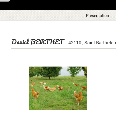
ous
Présentation
tre
ous
 en
aque
ces
Daniel BERTHET
42110 , Saint Barthele
t la
 de
leur