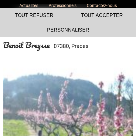
Actualités
Professionnels
Contactez-nous
TOUT REFUSER
TOUT ACCEPTER
PERSONNALISER
Benoit Breysse
07380, Prades
Le site internet Volailles
Fermières de l’Ardèche utilise
des cookies !
Nous utilisons des cookies pour nous assurer du bon
fonctionnement de notre site et à des fins analytiques. Vous
pouvez changer d'avis à tout moment en cliquant sur l'icône
présente sur chaque page de notre site. En autorisant ces
services tiers, vous acceptez le dépôt et la lecture de
cookies et l'utilisation de technologies de suivi nécessaires