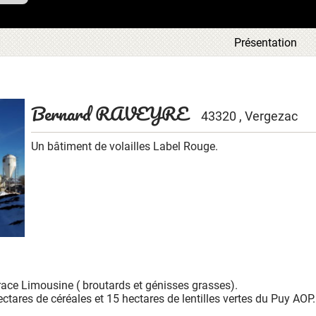
ous
Présentation
tre
ous
 en
aque
ces
Bernard RAVEYRE
43320 , Vergezac
t la
 de
leur
Un bâtiment de volailles Label Rouge.
race Limousine ( broutards et génisses grasses).
ctares de céréales et 15 hectares de lentilles vertes du Puy AOP.