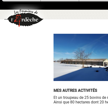
utilise des cookies !
Nous utilisons des cookies pour n
assurer du bon fonctionnement de no
site et à des fins analytiques. V
pouvez changer d'avis à tout moment
cliquant sur l'icône présente sur ch
page de notre site. En autorisant 
services tiers, vous acceptez le dépôt e
lecture de cookies et l'utilisation
technologies de suivi nécessaires à 
bon fonctionnement.
Charte de confidentialité
MES AUTRES ACTIVITÉS
Et un troupeau de 25 bovins de 
Ainsi que 80 hectares dont 20 he