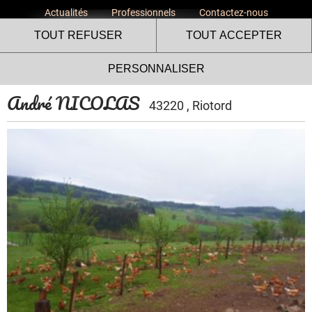
Actualités
Professionnels
Contactez-nous
TOUT REFUSER
TOUT ACCEPTER
PERSONNALISER
André NICOLAS
43220 , Riotord
Le site internet Volailles
Fermières de l’Ardèche utilise
des cookies !
Nous utilisons des cookies pour nous assurer du bon
fonctionnement de notre site et à des fins analytiques. Vous
pouvez changer d'avis à tout moment en cliquant sur l'icône
présente sur chaque page de notre site. En autorisant ces
services tiers, vous acceptez le dépôt et la lecture de
cookies et l'utilisation de technologies de suivi nécessaires