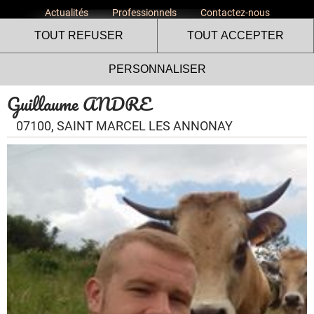
Actualités
Professionnels
Contactez-nous
TOUT REFUSER
TOUT ACCEPTER
PERSONNALISER
Guillaume ANDRE
07100, SAINT MARCEL LES ANNONAY
Le site internet Volailles
Fermières de l’Ardèche utilise
des cookies !
Nous utilisons des cookies pour nous assurer du bon
fonctionnement de notre site et à des fins analytiques. Vous
pouvez changer d'avis à tout moment en cliquant sur l'icône
présente sur chaque page de notre site. En autorisant ces
services tiers, vous acceptez le dépôt et la lecture de
cookies et l'utilisation de technologies de suivi nécessaires