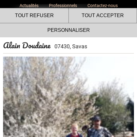
Actualités
Professionnels
Contactez-nous
TOUT REFUSER
TOUT ACCEPTER
PERSONNALISER
Alain Doudaine
07430, Savas
Le site internet Volailles
Fermières de l’Ardèche utilise
des cookies !
Nous utilisons des cookies pour nous assurer du bon
fonctionnement de notre site et à des fins analytiques. Vous
pouvez changer d'avis à tout moment en cliquant sur l'icône
présente sur chaque page de notre site. En autorisant ces
services tiers, vous acceptez le dépôt et la lecture de
cookies et l'utilisation de technologies de suivi nécessaires